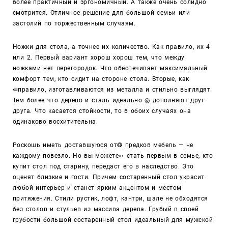
более практичный и эргономичный. А также очень солидно
смотрится. Отличное решение для большой семьи или
застолий по торжественным случаям.
Ножки для стола, а точнее их количество. Как правило, их 4
или 2. Первый вариант хорош хорош тем, что между
ножками нет перегородок. Что обеспечивает максимальный
комфорт тем, кто сидит на стороне стола. Вторые, как
⇚
правило, изготавливаются из металла и стильно выглядят.
Тем более что дерево и сталь идеально ◎ дополняют друг
друга. Что касается стойкости, то в обоих случаях она
одинаково восхитительна.
Роскошь иметь доставшуюся от❂ предков мебель — не
каждому повезло. Но вы можете
➳
стать первым в семье, кто
купит стол под старину, передаст его в наследство. Это
оценят близкие и гости. Причем состаренный стол украсит
любой интерьер и станет ярким акцентом и местом
притяжения. Стили рустик, лофт, кантри, шале не обходятся
без столов и стульев из массива дерева. Грубый в своей
грубости большой состаренный стол идеальный для мужской