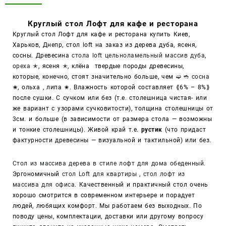
для
кафе
Круглый стол Лофт для кафе и ресторана
и
Круглый стол Лофт для кафе и ресторана купить Киев,
ресторана
Харьков, Днепр,
стол loft на заказ из дерева дуба, ясеня,
сосны.
Древесина
стола loft цельноламельный массив дуба
,
ореха
✭, ясеня ✭, клёна твердые породы древесины,
которые, конечно, стоят значительно больше, чем ➫ ➬
сосна
✬, ольха , липа ✬. Влажность которой составляет ⟪6% – 8%⟫
после сушки. С сучком или без (т.е. столешница чистая- или
же вариант с узорами сучковитости), толщина столешницы от
3см. и больше (в зависимости от размера стола — возможны
и тонкие столешницы). Живой край т.е.
рустик
(что придаст
фактурности древесины — визуальной и тактильной) или без.
Стол из массива дерева в стиле лофт для дома обеденный.
Эргономичный
стол Loft для квартиры
,
стол лофт из
массива для офиса
. Качественный и практичный стол очень
хорошо смотрится в современном интерьере и порадует
людей, любящих комфорт. Мы работаем без выходных. По
поводу цены, комплектации, доставки или другому вопросу