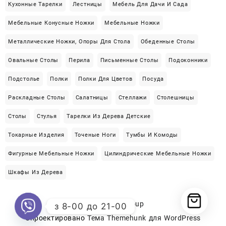
Кухонные Тарелки
Лестницы
Мебель Для Дачи И Сада
Мебельные Конусные Ножки
Мебельные Ножки
Металлические Ножки, Опоры Для Стола
Обеденные Столы
Овальные Столы
Перила
Письменные Столы
Подоконники
Подстолье
Полки
Полки Для Цветов
Посуда
Раскладные Столы
Салатницы
Стеллажи
Столешницы
Столы
Стулья
Тарелки Из Дерева Детские
Токарные Изделия
Точеные Ноги
Тумбы И Комоды
Фигурные Мебельные Ножки
Цилиндрические Мебельные Ножки
Шкафы Из Дерева
© 2026
Loftgroup
з 8-00 до 21-00
Спроектировано
Тема Themehunk для WordPress