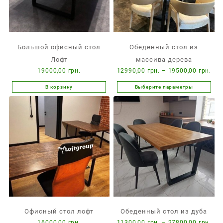
Большой офисный стол
Обеденный стол из
Лофт
массива дерева
Диа
19000,00
грн.
12990,00
грн.
–
19500,00
грн.
цен
В корзину
Выберите параметры
Этот
129
товар
–
имеет
195
несколько
вариаций.
Опции
можно
выбрать
на
странице
товара.
Офисный стол лофт
Обеденный стол из дуба
Диа
16000,00
грн.
11300,00
грн.
–
27800,00
грн.