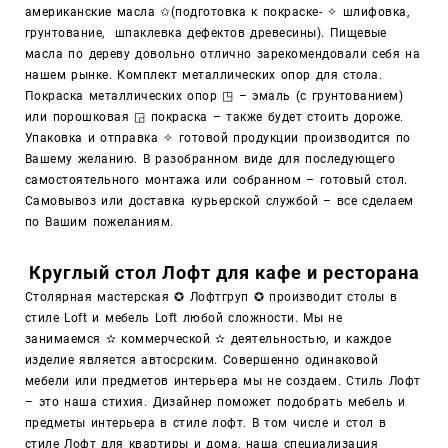
американские масла ✩(подготовка к покраске- ✧ шлифовка,
грунтование, шпаклевка дефектов древесины). Пищевые
масла по дереву довольно отлично зарекомендовали себя на
нашем рынке. Комплект металлических опор для стола.
Покраска металлических опор ◳ – эмаль (с грунтованием)
или порошковая ◲ покраска – также будет стоить дороже.
Упаковка и отправка ✧ готовой продукции производится по
Вашему желанию. В разобранном виде для последующего
самостоятельного монтажа или собранном – готовый стол.
Самовывоз или доставка курьерской службой – все сделаем
по Вашим пожеланиям.
Круглый стол Лофт для кафе и ресторана
Столярная мастерская ✪ Лофтгруп ✪ производит столы в
стиле Loft и мебель Loft любой сложности. Мы не
занимаемся ✫ коммерческой ✫ деятельностью, и каждое
изделие является автосрским. Совершенно одинаковой
мебели или предметов интерьера мы не создаем. Стиль Лофт
– это наша стихия. Дизайнер поможет подобрать мебель и
предметы интерьера в стиле лофт. В том числе и стол в
стиле Лофт для квартиры и дома, наша специализация