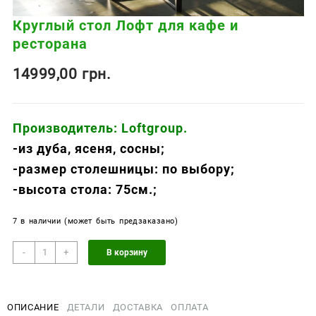
Круглый стол Лофт для кафе и
ресторана
14999,00
грн.
Производитель: Loftgroup.
-из дуба, ясеня, сосны;
-размер столешницы: по выбору;
-высота стола: 75см.;
7 в наличии (может быть предзаказано)
Количество
-
+
В корзину
товара
Круглый
стол
ОПИСАНИЕ
ДЕТАЛИ
ДОСТАВКА
ОПЛАТА
Лофт