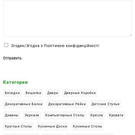
Ч
Згоден/Згодна з Політикою конфіденційності
е
к
Отправить
б
о
к
Категории
с
*
Беседки
Вешалки
Двери
Дверные Коробки
Декоративные Балки
Декоративные Рейки
Детские Стулья
Диваны
Зеркала
Компьютерные Столы
Кресла
Кровати
Круглые Столы
Кухонные Доски
Кухонные Столы