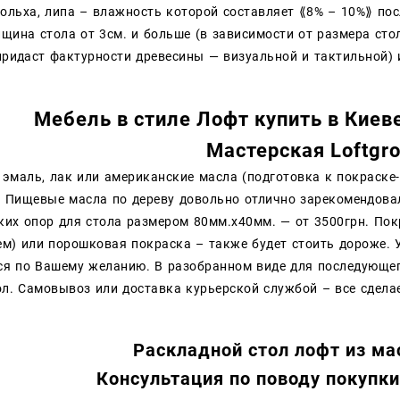
 ольха, липа – влажность которой составляет ⟪8% – 10%⟫ пос
олщина стола от 3см. и больше (в зависимости от размера ст
 придаст фактурности древесины — визуальной и такт
Мебель в стиле Лофт купить в
Киев
Мастерская Loftgro
 эмаль, лак или американские масла (подготовка к покраске
. Пищевые масла по дереву довольно отлично зарекомендова
ких опор для стола размером 80мм.х40мм. — от 3500грн. Пок
ем) или порошковая покраска – также будет стоить дороже. 
ся по Вашему желанию. В разобранном виде для последующе
ол. Самовывоз или доставка курьерской службой – все сдел
Раскладной стол лофт из ма
Консультация по поводу покупки