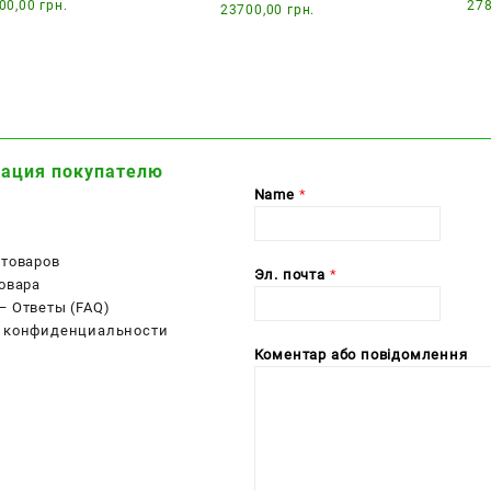
Диапазон
00,00
грн.
27
23700,00
грн.
цен:
12990,00 грн.
–
19500,00 грн.
ация покупателю
Name
*
 товаров
Эл. почта
*
овара
— Ответы (FAQ)
 конфиденциальности
Коментар або повідомлення