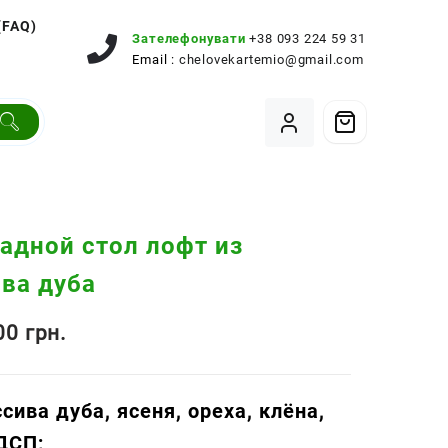
(FAQ)
Зателефонувати
+38 093 224 59 31
Email :
chelovekartemio@gmail.com
адной стол лофт из
ва дуба
,00
грн.
ссива
дуба, ясеня, ореха, к
лёна,
ЛДСП
;