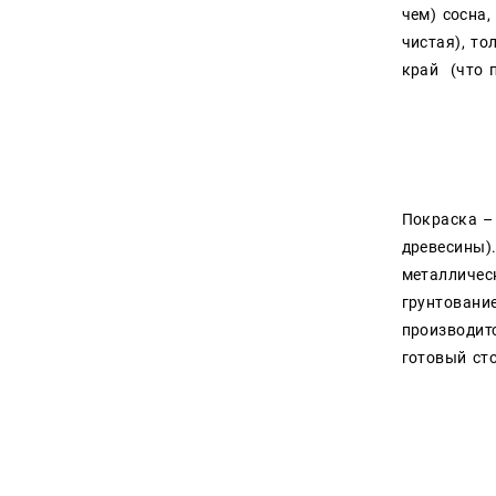
чем) сосна,
чистая), т
край (что
Покраска –
древесины)
металличес
грунтовани
производит
готовый ст