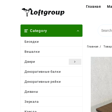
Перейти
Главная
Ма
к
содержимому
Category
Беседки
Главная
Това
Вешалки
Двери
Декоративные балки
Декоративные рейки
Диваны
Зеркала
Кресла