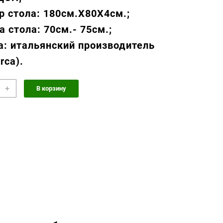
р стола: 180см.Х80Х4см.;
а стола: 70см.- 75см.;
а: итальянский производитель
rca).
чество
+
В корзину
а
ладной
ива