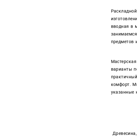
Столы
Раскладной 
изготовлен
Стулья
вводная в м
занимаемся
Токарные изделия
предметов 
Тумбы и комоды
Шкафы из дерева
Мастерская
варианты п
практичный
комфорт. М
указанные 
Древесина, 