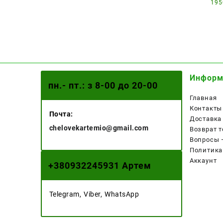
195
Информ
пн.- пт.: з 8-00 до 20-00
Главная
Контакты
Почта:
Доставка
chelovekartemio@gmail.com
Возврат т
Вопросы 
Политика
Аккаунт
+
380932245931 Артем
Telegram, Viber, WhatsApp