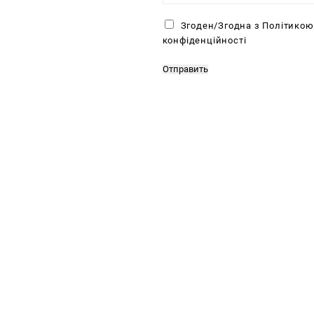
Ч
Згоден/Згодна з Політикою
е
конфіденційності
к
б
Отправить
о
к
с
*