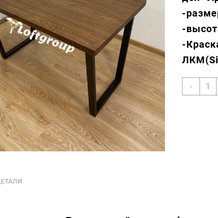
-разме
-высот
-Краск
ЛКМ(Si
Коли
-
товар
Раск
стол
лофт
из
масс
дуба
ДЕТАЛИ