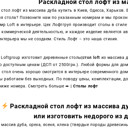
Раскладной стол лофт из м
стол лофт из массива дуба купить в Киев, Одесса, Харьков. 
ия стола? Позвоните нам по указанным номерам и мы проко
ир Loft в интерьере. Цех Лофтгруп производит столы в стиле
 коммерческой деятельностью, и каждое изделие является а
интерьера мы не создаем. Стиль Лофт – это наша стихия.
 Loftgroup изготовит деревянные столы¦
стол loft
из массива д
о доступным ценам (ДСП от 2500грн.). Любой формы для дом
 стол очень хорошо смотрится в интерьере современного до
ы работаем без выходных. По поводу цены, комплектации, до
ниже номера. Смотреть больше
➦ | Столы лофт
Раскладной стол лофт из массива д
или изготовить недорого из
д
массив дуба, ореха, ясеня, клена (твердые породы древесины