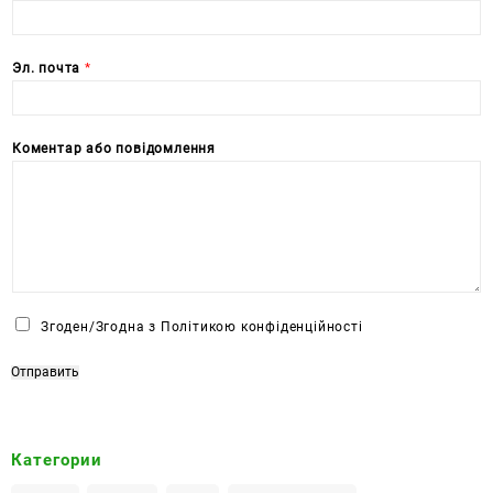
Эл. почта
*
Коментар або повідомлення
Ч
Згоден/Згодна з Політикою конфіденційності
е
к
Отправить
б
о
к
Категории
с
*