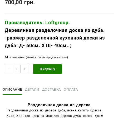
700,00
грн.
Производитель: Loftgroup.
Деревянная разделочная доска из дуба.
-размер
разделочной
кухонной доски из
дуба: Д- 60см. Х Ш- 40см..;
14 в наличии (может быть предзаказано)
Количество
-
+
В корзину
товара
Разделочная
доска
ОПИСАНИЕ
ДЕТАЛИ
ДОСТАВКА
ОПЛАТА
из
дерева
Разделочная доска из дерева
Разделочная доска из дерева дуба, ясеня купить
Одесса,
Киев, Харьков цена из массива дерева дуба, ясеня для
✼