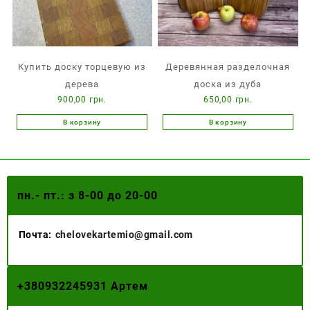
Купить доску торцевую из
Деревянная разделочная
дерева
доска из дуба
900,00
грн.
650,00
грн.
В корзину
В корзину
пн.- пт.: з 8-00 до 20-00
Почта:
chelovekartemio@gmail.com
+
380932245931 Артем