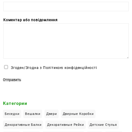
Коментар або повідомлення
Ч
Згоден/Згодна з Політикою конфіденційності
е
к
Отправить
б
о
к
Категории
с
*
Беседки
Вешалки
Двери
Дверные Коробки
Декоративные Балки
Декоративные Рейки
Детские Стулья