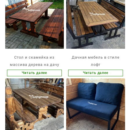
Стол и скамейка из
Дачная мебель в стиле
массива дерева на дачу
лофт
Читать далее
Читать далее