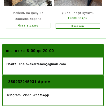
Мебель на дачу из
Диван лофт купить
12000,00
грн.
массива дерева
Читать далее
В корзину
пн.- пт.: з 8-00 до 20-00
Почта:
chelovekartemio@gmail.com
+
380932245931 Артем
Telegram, Viber, WhatsApp