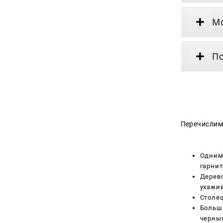
Мо
По
Перечислим
Одним 
гарнит
Дерево
ухажив
Столеш
Больша
черных