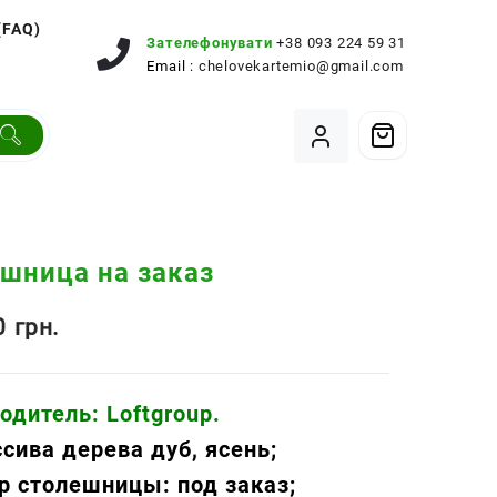
(FAQ)
Зателефонувати
+38 093 224 59 31
Email :
chelovekartemio@gmail.com
шница на заказ
00
грн.
одитель: Loftgroup.
ссива дерева
дуб,
ясень
;
р столешницы: под заказ
;