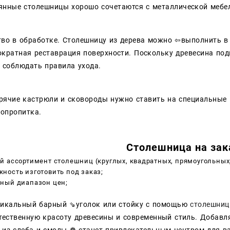
янные столешницы хорошо сочетаются с металлической мебел
тво в обработке. Столешницу из дерева можно ⇦выполнить в
ократная реставрация поверхности. Поскольку древесина под
 соблюдать правила ухода.
орячие кастрюли и сковороды нужно ставить на специальные 
иопропитка.
Столешница на зак
й ассортимент столешниц (круглых, квадратных, прямоугольных
ность изготовить под заказ;
пный диапазон цен;
никальный барный ⇘уголок или стойку с помощью
столешни
стественную красоту древесины и современный стиль. Добавл
 из слеба и смолы ❁ станет привлекательным центром для ва