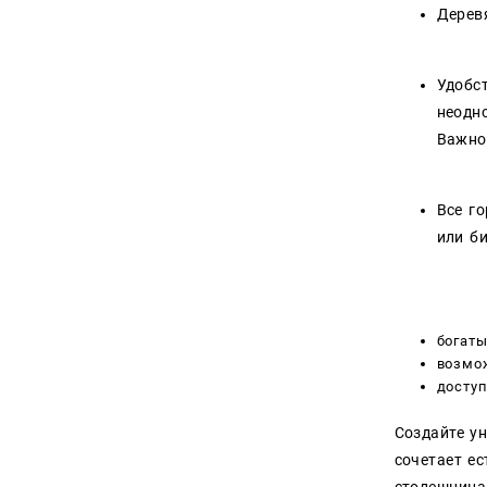
Дерев
Удобс
неодн
Важно
Все г
или б
богаты
возмож
досту
Создайте у
сочетает е
столешница