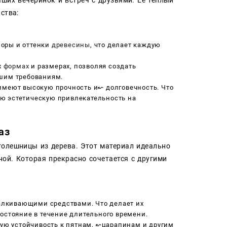
ства:
зоры и оттенки
древесины
, что делает каждую
х
формах
и размерах, позволяя создать
ашим требованиям.
 имеют высокую прочность и↜ долговечность. Что
ю эстетическую привлекательность на
аз
толешницы из дерева. Этот материал идеально
ой. Которая прекрасно сочетается с другими
алкивающими средствами. Что делает их
остояние в течение длительного времени.
ю устойчивость к пятнам, ↜царапинам и другим