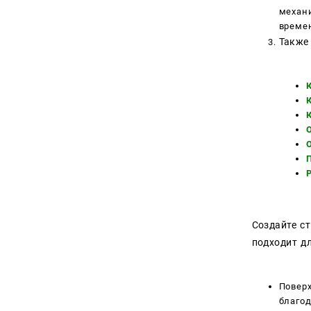
механи
време
Также
Создайте с
подходит дл
Повер
благод