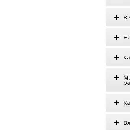
В 
На
Ка
Мо
р
Ка
Вл