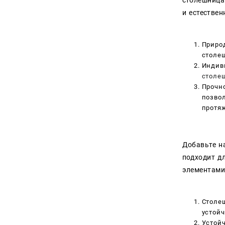
и естестве
Приро
столе
Индив
столе
Прочно
позвол
протяж
Добавьте н
подходит д
элементам
Столе
устойч
Устой