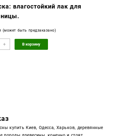
ска: влагостойкий лак для
шницы.
и (может быть предзаказано)
чество
+
В корзину
а
ешница
з
каз
сны купить Киев, Одесса, Харьков, деревянные
ые породы древесины, конечно и стоят