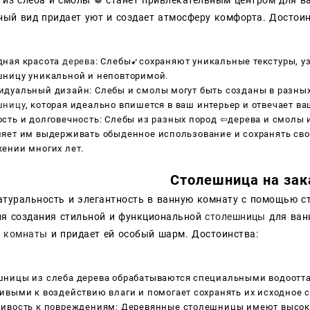
нный вид придает уют и создает атмосферу комфорта. Достоин
дная красота
дерева
: Слебы➹сохраняют уникальные текстуры, у
шницу уникальной и неповторимой.
идуальный дизайн: Слебы и смолы могут быть созданы в разны
шницу
, которая идеально впишется в ваш интерьер и отвечает в
сть и долговечность: Слебы из разных пород ⇦дерева и смолы
яет им выдерживать обыденное использование и сохранять сво
ении многих лет.
Столешница на зак
атуральность и элегантность в ванную комнату с помощью с
ля создания стильной и функциональной
столешницы
для ванн
и
комнаты
и придает ей особый шарм. Достоинства:
шницы из слеба дерева обрабатываются специальными водоотт
ивыми к воздействию влаги и помогает сохранять их исходное с
чивость к повреждениям: Деревянные столешницы имеют высоку