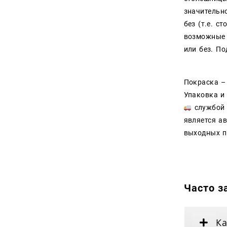
значительн
Столы
без (т.е. 
Стулья
возможные 
или без. П
Токарные изделия
Тумбы и комоды
Покраска –
Упаковка и
Шкафы из дерева
службой 
является а
выходных п
Часто з
Ка