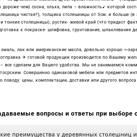
о дороже чем) сосна, ольха, липа – влажность➹ которой сост
столешница чистая?), толщина столешницы от 3см. и больше (
и тонкие столешницы), рустик- живой край (что придаст фак
одготовка к покраске- шлифовка, грунтование, шпаклевание д
 эмаль, лак или американские масла, довольно хорошо ⇦зар
 отправка ✈ готовой продукции производится по Вашему же
– все сделаем для Вашего удобства. Мы не занимаемся комм
втосрским. Совершенно одинаковой мебели или предметов ин
о поводу: цены, комплектации, доставки или другого вопрос
адаваемые вопросы и ответы при выборе 
кие преимущества у деревянных столешниц и