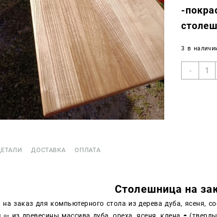
-покра
столе
3 в наличи
Коли
-
товар
Стол
на
зака
ДЕТАЛИ
ДОСТАВКА
ОПЛАТА
Столешница на за
на заказ для компьютерного стола из дерева дуба, ясеня, со
⇦ из древесины массива дуба, ореха, ясеня, клена ◓ (тверд