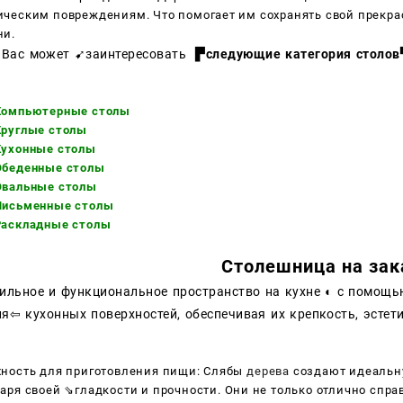
ческим повреждениям. Что помогает им сохранять свой прекра
ни.
 Вас может
➹
заинтересовать
▛следующие категория столов
Компьютерные столы
Круглые столы
Кухонные столы
Обеденные столы
Овальные столы
Письменные столы
Раскладные столы
Столешница на зак
тильное и функциональное пространство на кухне ◐ с помощь
я⇦ кухонных поверхностей, обеспечивая их крепкость, эстет
хность для приготовления пищи: Слябы
дерева
создают идеаль
аря своей ⇘гладкости и прочности. Они не только отлично справ