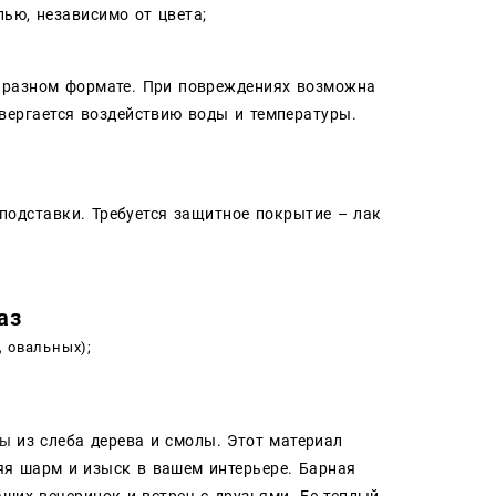
ью, независимо от цвета;
 разном формате. При повреждениях возможна
вергается воздействию воды и температуры.
подставки. Требуется защитное покрытие – лак
аз
, овальных);
цы
из слеба дерева и смолы. Этот материал
яя шарм и изыск в вашем интерьере. Барная
ших вечеринок и встреч с друзьями. Ее теплый