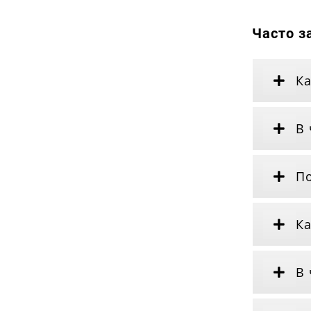
Часто з
Ка
В 
По
Ка
В 