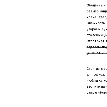
Обеденный 
Столы
размер инд
Стулья
клёна твер
Влажность к
Токарные изделия
узорами су
столешницы
Тумбы и комоды
Столярная 
Шкафы из дерева
спросом под
(ДСП от 290
Стол из ма
для офиса
.
любящих ко
звоните на
закруглёны