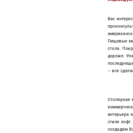
Вас интере
проконсуль
американск
Пищевые ма
стола. Пок
дороже. Уп
последующе
– все сдел
Столярная 
коммерческ
интерьера 
стиле лофт.
создадим Ва