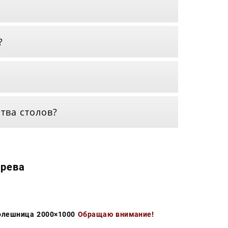
?
тва столов?
ерева
олешница 2000×1000
Обращаю внимание!