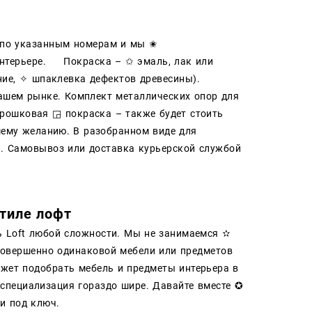
м по указанным номерам и мы ✬
в интерьере.
Покраска – ✩ эмаль, лак или
ние, ✧ шпаклевка дефектов древесины).
ашем рынке. Комплект металлических опор для
орошковая ◲ покраска – также будет стоить
шему желанию. В разобранном виде для
. Самовывоз или доставка курьерской службой
стиле лофт
ь Loft любой сложности. Мы не занимаемся ✫
Совершенно одинаковой мебели или предметов
ожет подобрать мебель и предметы интерьера в
а специализация гораздо шире. Давайте вместе ✪
 и под ключ.