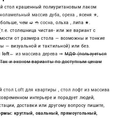
ный стол крашенный полиуритановым лаком
льноламельный массив дуба
,
ореха
, ясеня ✭,
о больше, чем ➫ ➬
сосна
, ольха , липа ✬.
т.е. столешница чистая- или же вариант с
имости от размера стола — возможны и тонкие
ины — визуальной и тактильной) или без.
 loft←
из массива дерева
⇒
МДФ (пользуеться
 Так и эконом варианты по доступным ценам
ый
стол Loft для квартиры
,
стол лофт из массива
современном интерьере и порадует людей,
ации, доставки или другому вопросу пишите,
ормы:
круглый
,
овальный
,
прямоугольный
,