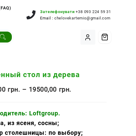
(FAQ)
Зателефонувати
+38 093 224 59 31
Email :
chelovekartemio@gmail.com
нный стол из дерева
Диапазон
,00
грн.
–
19500,00
грн.
цен:
одитель: Loftgroup.
12990,00 грн.
а, из ясеня, сосны;
–
р столешницы: по выбору;