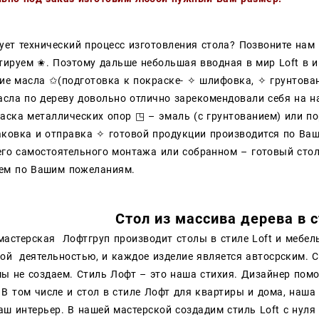
сует технический процесс изготовления стола? Позвоните на
тируем ✬. Поэтому дальше небольшая вводная в мир Loft 
ие масла ✩(подготовка к покраске- ✧ шлифовка, ✧ грунтова
сла по дереву довольно отлично зарекомендовали себя на н
раска металлических опор ◳ – эмаль (с грунтованием) или п
аковка и отправка ✧ готовой продукции производится по Ва
го самостоятельного монтажа или собранном – готовый стол
аем по Вашим пожеланиям.
Стол из массива дерева в 
мастерская Лофтгруп производит столы в стиле Loft и мебел
ой деятельностью, и каждое изделие является автосрским. 
мы не создаем. Стиль Лофт – это наша стихия. Дизайнер пом
 В том числе и стол в стиле Лофт для квартиры и дома, наш
ш интерьер. В нашей мастерской создадим стиль Loft с нуля