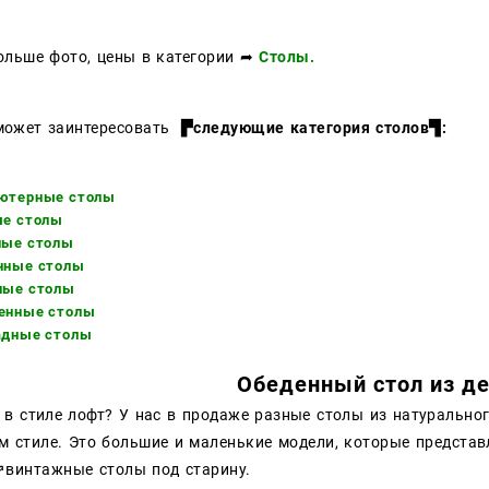
ольше фото, цены в категории
➦
Столы.
может заинтересовать
▛следующие категория столов▜:
ютерные столы
ые столы
ные столы
нные столы
ные столы
енные столы
адные столы
Обеденный стол из д
л в стиле лофт? У нас в продаже разные столы из натуральн
м стиле. Это большие и маленькие модели, которые представ
⇗
винтажные столы под старину.