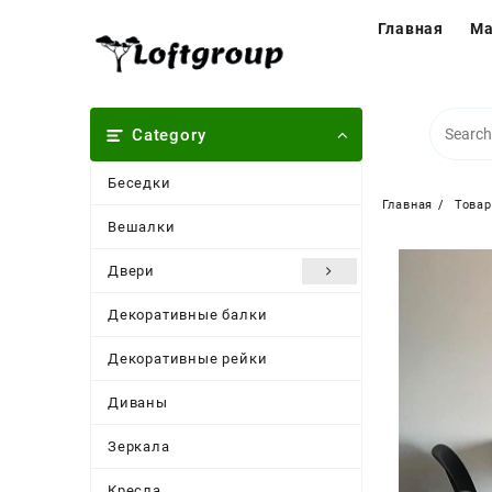
Перейти
Главная
Ма
к
содержимому
Category
Беседки
Главная
Това
Вешалки
Двери
Декоративные балки
Декоративные рейки
Диваны
Зеркала
Кресла