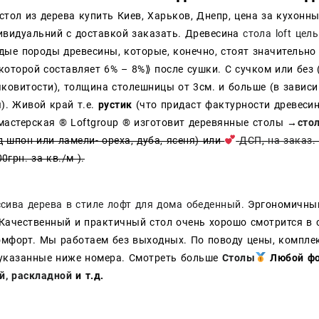
стол из дерева купить Киев, Харьков, Днепр, цена за кухон
ивидуальний с доставкой заказать.
Древесина
стола loft це
дые породы древесины, которые, конечно, стоят значительн
оторой составляет 6% – 8%⟫ после сушки. С сучком или без (
чковитости), толщина столешницы от 3см. и больше (в завис
). Живой край т.е.
рустик
(что придаст фактурности древес
мастерская ® Loftgroup ® изготовит деревянные столы →
стол
 шпон или ламели- ореха, дуба, ясеня) или
ДСП
,
на заказ
.
0грн. за кв./м ).
ссива дерева в стиле лофт для дома обеденный.
Эргономичн
 Качественный и практичный стол очень хорошо смотрится в 
мфорт. Мы работаем без выходных. По поводу цены, комплект
 указанные ниже номера. Смотреть больше
Столы
Любой ф
й,
раскладной
и т.д.