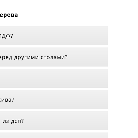
дерева
 МДФ?
еред другими столами?
сива?
 из дсп?