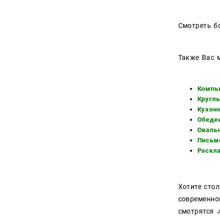
Смотреть б
Также Вас 
Компь
Кругл
Кухон
Обеде
Оваль
Письм
Раскл
Хотите сто
современно
смотрятся