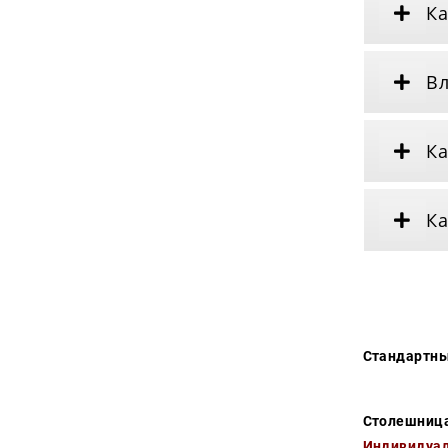
Ка
Вл
Ка
Ка
Стандартны
Столешница
Индивидуал