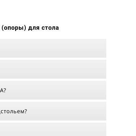
(опоры) для стола
А?
дстольем?