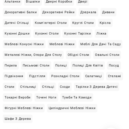
Альтанки
Вішалки
Дверні Коробки
Двері
Декоративні Балки
Декоративні Рейки
Дзеркала
Дивани
Дитячі Стільці
Комп'ютерні Столи
Круглі Столи
Крісла
Кухонні Дошки
Кухонні Столи
Кухонні Тарілки
Ліжка
Меблеві Конусні Ніжки
Меблеві Ніжки
Меблі Для Дачі Та Саду
Металеві Ніжки, Опори Для Столу
Обідні Столи
Овальні Столи
Перила
Письмові Столи
Полиці
Полиці Для Квітів
Посуд
Підвіконня
Підстілля
Розкладні Столи
Салатниці
Стелажі
Столи
Стільниці
Стільці
Сходи
Тарілки З Дерева Дитячі
Токарні Вироби
Точені Ноги
Тумби Та Комоди
Фігурні Меблеві Ніжки
Циліндричні Меблеві Ніжки
Шафи З Дерева