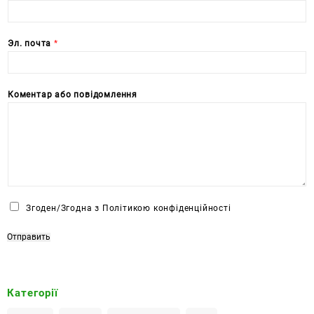
Эл. почта
*
Коментар або повідомлення
Ч
Згоден/Згодна з Політикою конфіденційності
е
к
Отправить
б
о
к
Категорії
с
*