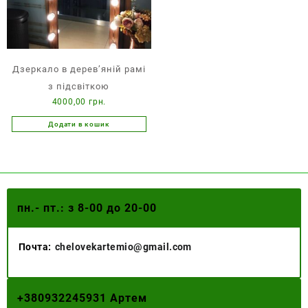
Дзеркало в дерев’яній рамі
з підсвіткою
4000,00
грн.
Додати в кошик
пн.- пт.: з 8-00 до 20-00
Почта:
chelovekartemio@gmail.com
+
380932245931 Артем