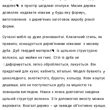
виділяє◥ в простір шкідливі сполуки. Масив дерева
дозволяє надавати ніжкам ╔ будь-яку форму╕,
виготовлення з дерев’яних заготовок виробу різної
форми.
Сучасні меблі ну дуже різноманітні. Класичний стиль, як
правило, оснащується дерев’яними ніжками з масиву
дуба. Дуб твердий матеріал◥ із щільною структурою
волокон, що майже не гниє. Стіл із дуба не
♢деформується, легко обробляється, лакується. Він
придатний для кухні, кабінету, вітальні. Моделі бувають ╔
шоколадного, золотистого, бурого╕ кольору. Ясен коштує
дешевше, але не поступається дубу за міцністю та
зовнішнім виглядом. Ніжки з ясена довговічні завдяки
щільній структурі волокон.
З їх допомогою висоту можна
варіювати.
Взагалі дерево – це завжди об’єктивно краще,