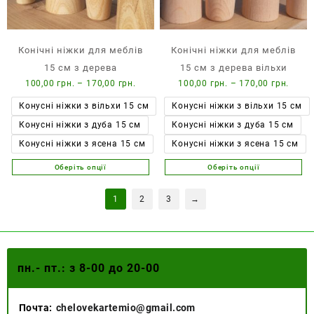
сторінці
товару
Конічні ніжки для меблів
Конічні ніжки для меблів
15 см з дерева
15 см з дерева вільхи
Діапазон
Діап
100,00
грн.
–
170,00
грн.
100,00
грн.
–
170,00
грн.
цін:
цін:
Конусні ніжки з вільхи 15 см
Конусні ніжки з вільхи 15 см
від
від
Конусні ніжки з дуба 15 см
Конусні ніжки з дуба 15 см
100,00 грн.
100,0
до
до
Конусні ніжки з ясена 15 см
Конусні ніжки з ясена 15 см
170,00 грн.
170,0
Оберіть опції
Оберіть опції
Цей
Цей
товар
товар
1
2
3
→
має
має
кілька
кілька
варіантів.
варіантів.
Параметри
Параметри
можна
можна
пн.- пт.: з 8-00 до 20-00
вибрати
вибрати
на
на
сторінці
сторінці
Почта:
chelovekartemio@gmail.com