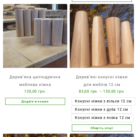
Цей
товар
має
кілька
варіантів.
Параметри
можна
вибрати
на
сторінці
товару
Дерев’яна циліндрична
Дерев’яні конусні ніжки
меблева ніжка
для меблів 12 см
Діапа
130,00
грн.
85,00
грн.
–
150,00
грн.
цін:
Конусні ніжки з вільхи 12 см
Додати в кошик
від
Конусні ніжки з дуба 12 см
85,00 
до
Конусні ніжки з ясена 12 см
150,00
Оберіть опції
Цей
товар