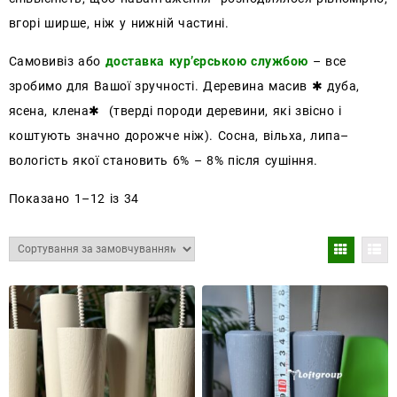
вгорі ширше, ніж у нижній частині.
Самовивіз або
доставка кур’єрською службою
– все
зробимо для Вашої зручності. Деревина масив ✱ дуба,
ясена, клена✱ (тверді породи деревини, які звісно і
коштують значно дорожче ніж). Сосна, вільха, липа–
вологість якої становить 6% – 8% після сушіння.
Показано 1–12 із 34