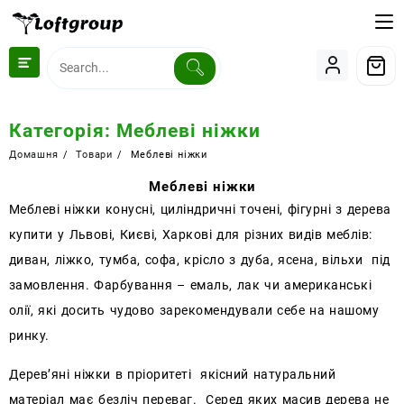
Перейти
до
вмісту
Категорія:
Меблеві ніжки
Домашня
Товари
Меблеві ніжки
Меблеві ніжки
Меблеві ніжки конусні, циліндричні точені, фігурні з дерева
купити у Львові, Києві, Харкові для різних видів меблів:
диван, ліжко, тумба, софа, крісло з дуба, ясена, вільхи під
замовлення.
Фарбування – емаль, лак чи американські
олії, які досить чудово зарекомендували себе на нашому
ринку.
Дерев’яні ніжки в пріоритеті якісний натуральний
матеріал має безліч переваг.
Серед яких масив дерева не