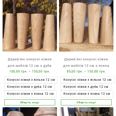
має
кілька
варіантів.
Параметри
можна
вибрати
на
сторінці
товару
Дерев’яні конусні ніжки
Дерев’яні конусні ніжки
для меблів 12 см з дуба
для меблів 12 см з ясена
Діапазон
Діапа
100,00
грн.
–
150,00
грн.
85,00
грн.
–
150,00
грн.
цін:
цін:
Конусні ніжки з вільхи 12 см
Конусні ніжки з вільхи 12 см
від
від
Конусні ніжки з дуба 12 см
Конусні ніжки з дуба 12 см
100,00 грн.
85,00 
до
до
Конусні ніжки з ясена 12 см
Конусні ніжки з ясена 12 см
150,00 грн.
150,00
Оберіть опції
Оберіть опції
Цей
Цей
товар
товар
має
має