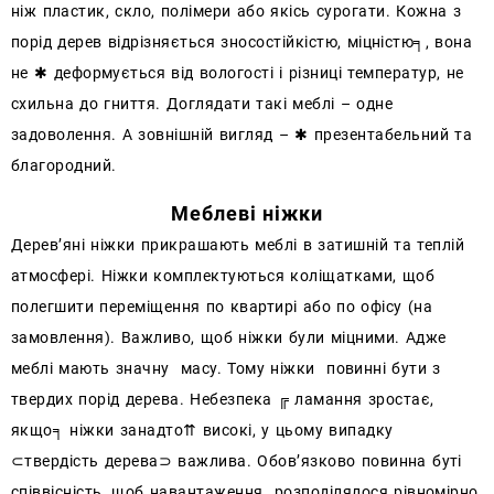
ніж пластик, скло, полімери або якісь сурогати. Кожна з
порід дерев відрізняється зносостійкістю, міцністю╕, вона
не ✱ деформується від вологості і різниці температур, не
схильна до гниття. Доглядати такі меблі – одне
задоволення. А зовнішній вигляд – ✱ презентабельний та
благородний.
Меблеві ніжки
Дерев’яні ніжки прикрашають меблі в затишній та теплій
атмосфері. Ніжки комплектуються коліщатками, щоб
полегшити переміщення по квартирі або по офісу (на
замовлення). Важливо, щоб ніжки були міцними. Адже
меблі мають значну масу. Тому ніжки повинні бути з
твердих порід дерева. Небезпека ╔ ламання зростає,
якщо╕ ніжки занадто⇈ високі, у цьому випадку
⊂твердість дерева⊃ важлива. Обов’язково повинна буті
співвісність, щоб навантаження розподілялося рівномірно,