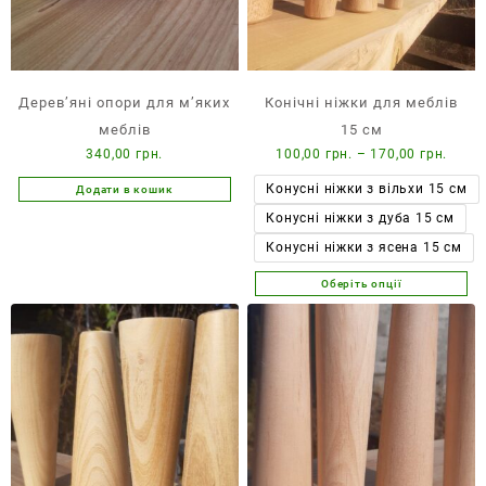
Дерев’яні опори для м’яких
Конічні ніжки для меблів
меблів
15 см
Діап
340,00
грн.
100,00
грн.
–
170,00
грн.
цін:
Конусні ніжки з вільхи 15 см
Додати в кошик
від
Конусні ніжки з дуба 15 см
100,0
до
Конусні ніжки з ясена 15 см
170,0
Оберіть опції
Цей
товар
має
кілька
варіантів.
Параметри
можна
вибрати
на