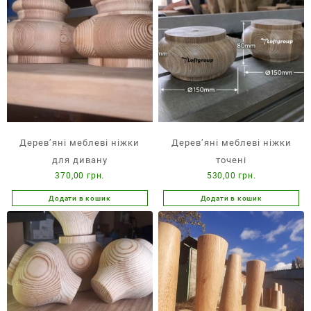
кілька
кілька
варіантів.
варіантів.
Параметри
Параметри
можна
можна
вибрати
вибрати
на
на
сторінці
сторінці
товару
товару
Дерев’яні меблеві ніжки
Дерев’яні меблеві ніжки
для дивану
точені
370,00
грн.
530,00
грн.
Додати в кошик
Додати в кошик