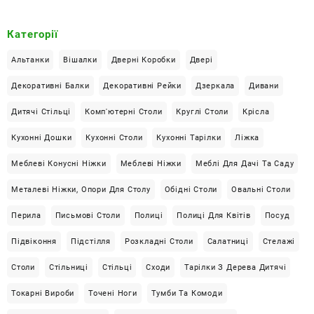
о
к
Категорії
с
*
Альтанки
Вішалки
Дверні Коробки
Двері
Декоративні Балки
Декоративні Рейки
Дзеркала
Дивани
Дитячі Стільці
Комп'ютерні Столи
Круглі Столи
Крісла
Кухонні Дошки
Кухонні Столи
Кухонні Тарілки
Ліжка
Меблеві Конусні Ніжки
Меблеві Ніжки
Меблі Для Дачі Та Саду
Металеві Ніжки, Опори Для Столу
Обідні Столи
Овальні Столи
Перила
Письмові Столи
Полиці
Полиці Для Квітів
Посуд
Підвіконня
Підстілля
Розкладні Столи
Салатниці
Стелажі
Столи
Стільниці
Стільці
Сходи
Тарілки З Дерева Дитячі
Токарні Вироби
Точені Ноги
Тумби Та Комоди