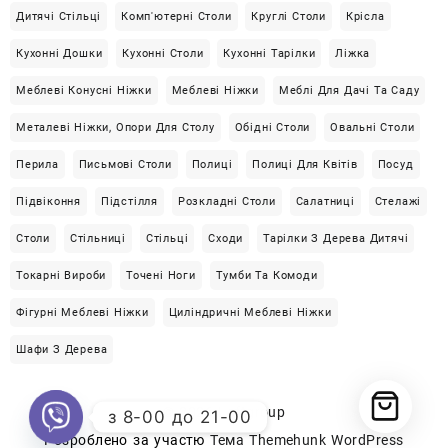
Дитячі Стільці
Комп'ютерні Столи
Круглі Столи
Крісла
Кухонні Дошки
Кухонні Столи
Кухонні Тарілки
Ліжка
Меблеві Конусні Ніжки
Меблеві Ніжки
Меблі Для Дачі Та Саду
Металеві Ніжки, Опори Для Столу
Обідні Столи
Овальні Столи
Перила
Письмові Столи
Полиці
Полиці Для Квітів
Посуд
Підвіконня
Підстілля
Розкладні Столи
Салатниці
Стелажі
Столи
Стільниці
Стільці
Сходи
Тарілки З Дерева Дитячі
Токарні Вироби
Точені Ноги
Тумби Та Комоди
Фігурні Меблеві Ніжки
Циліндричні Меблеві Ніжки
Шафи З Дерева
© 2026
Loftgroup
з 8-00 до 21-00
Розроблено за участю
Тема Themehunk WordPress