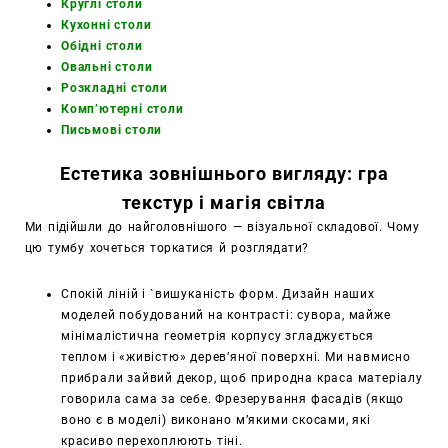
Круглі столи
Кухонні столи
Обідні столи
Овальні столи
Розкладні столи
Комп’ютерні столи
Письмові столи
Естетика зовнішнього вигляду: гра
текстур і магія світла
Ми підійшли до найголовнішого — візуальної складової. Чому
цю тумбу хочеться торкатися й розглядати?
Спокій ліній і `вишуканість форм. Дизайн наших
моделей побудований на контрасті: сувора, майже
мінімалістична геометрія корпусу згладжується
теплом і «живістю» дерев’яної поверхні. Ми навмисно
прибрали зайвий декор, щоб природна краса матеріалу
говорила сама за себе. Фрезерування фасадів (якщо
воно є в моделі) виконано м’якими скосами, які
красиво перехоплюють тіні.