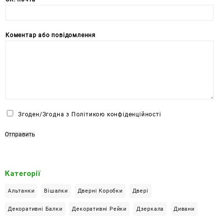
Коментар або повідомлення
Ч
Згоден/Згодна з Політикою конфіденційності
е
к
Отправить
б
о
к
Категорії
с
*
Альтанки
Вішалки
Дверні Коробки
Двері
Декоративні Балки
Декоративні Рейки
Дзеркала
Дивани