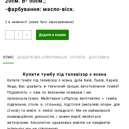
20см. В- 50см.;
-фарбування: масло-віск.
2 в наявності (може бути зарезервовано)
Купити
-
+
Додати в кошик
тумбу
під
телевізор
ОПИС
ДОДАТКОВА ІНФОРМАЦІЯ
ОПЛАТА
ДОСТАВКА
з
ясена
кількість
Купити тумбу під телевізор з ясена
Купити тумбу під телевізор з ясена, дуба Київ, Львів, Харків.
Якщо, Вас цікавить ➤ технічний процес виготовлення тумби?
Подзвоніть ➣ нам по вказаним номерам і ми
проконсультуємо. Майстерня
Loftgroup ви
готовляє ➢ тумби,
підвіконня, столи ✮, стільниці, підстілля (металеві опори- для
столів) та меблі ✮ любої складності. Ми не займаємося
коммерційною діяльністю, і кожен виріб являється
автосрским. Абсолютно однаковых меблів чи предметів
інтерьєру мы не створюємо.