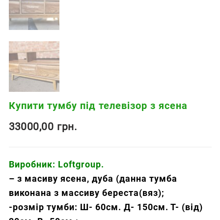
Купити тумбу під телевізор з ясена
33000,00
грн.
Виробник: Loftgroup.
– з масиву ясена, дуба (данна тумба
виконана з массиву береста(вяз);
-розмір тумби: Ш- 60см. Д- 150см. Т- (від)