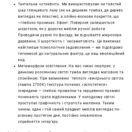
Тактильна чутливість. Ми використовуємо не товстий
шар глянцевого лаку (як на дешевих тумбах, де дерево
виглядає як пластик), а олійно-воскове покриття, що
⋆глибоко проникає. Ефект: Поверхня залишається
шорсткою, як у дорогих меблів ручної роботи.
Проводячи рукою по фасаду, ви відчуваєте мікропори
деревини, її шорсткість і `оксамитовість. Це викликає
найглибше психологічне задоволення — ми підсвідомо
тягнемося до натуральних фактур, це наш еволюційний
код.
Метаморфози освітлення. На вас чекає сюрприз: у
денному розсіяному світлі тумба виглядає матовою та
спокійною. При ввімкненні `теплого ⭒вечірнього світла
(лампа 2700K) текстура починає «золотитися»
зсередини — глибокі прожилки та серцевинні промені
починають грати відблисками. У холодному світлі
проступає графічність і строгість малюнка. Таким
чином, один і той самий предмет меблів виглядає по-
різному протягом дня, постійно оновлюючи
сприйняття інтер’єру.