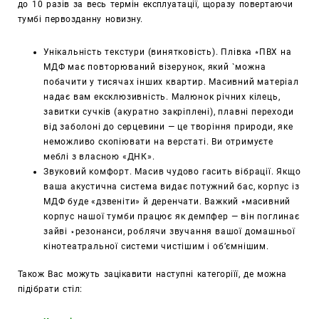
до 10 разів за весь термін експлуатації, щоразу повертаючи
тумбі первозданну новизну.
Унікальність текстури (винятковість). Плівка ⭒ПВХ на
МДФ має повторюваний візерунок, який `можна
побачити у тисячах інших квартир. Масивний матеріал
надає вам ексклюзивність. Малюнок річних кілець,
завитки сучків (акуратно закріплені), плавні переходи
від заболоні до серцевини — це творіння природи, яке
неможливо скопіювати на верстаті. Ви отримуєте
меблі з власною «ДНК».
Звуковий комфорт. Масив чудово гасить вібрації. Якщо
ваша акустична система видає потужний бас, корпус із
МДФ буде «дзвеніти» й деренчати. Важкий ⭒масивний
корпус нашої тумби працює як демпфер — він поглинає
зайві ⋆резонанси, роблячи звучання вашої домашньої
кінотеатральної системи чистішим і об’ємнішим.
Також Вас можуть зацікавити наступні категоріїї, де можна
підібрати стіл: