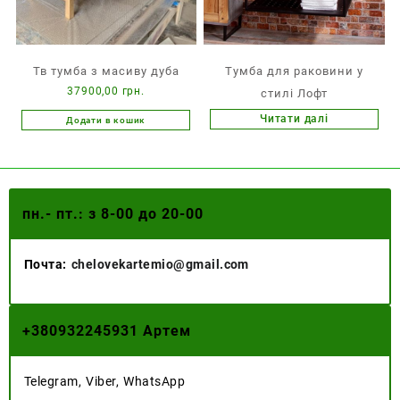
Тв тумба з масиву дуба
Тумба для раковини у
37900,00
грн.
стилі Лофт
Читати далі
Додати в кошик
пн.- пт.: з 8-00 до 20-00
Почта:
chelovekartemio@gmail.com
+
380932245931 Артем
Telegram, Viber, WhatsApp