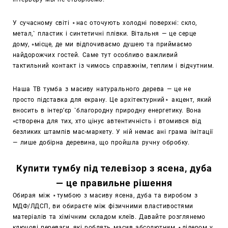
У сучасному світі ⋆нас оточують холодні поверхні: скло,
метал,` пластик і синтетичні плівки. Вітальня — це серце
дому, ⭒місце, де ми відпочиваємо душею та приймаємо
найдорожчих гостей. Саме тут особливо важливий
тактильний контакт із чимось справжнім, теплим і відчутним.
Наша ТВ тумба з масиву натурального дерева — це не
просто підставка для екрану. Це архітектурний⋆ акцент, який
вносить в інтер’єр `благородну природну енергетику. Вона
⭒створена для тих, хто цінує автентичність і втомився від
безликих штампів мас-маркету. У ній немає ані грама імітації
— лише добірна деревина, що пройшла ручну обробку.
Купити тумбу під телевізор з ясена, дуба
— це правильне рішення
Обирая між ⋆тумбою з масиву ясена, дуба та виробом з
МДФ/ЛДСП, ви обираєте між фізичними властивостями
матеріалів та хімічним складом клеїв. Давайте розглянемо
ключові переваги, які роблять масив абсолютним ⋆лідером у