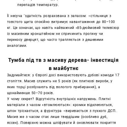
перепадів температур.
Її несуча `здатність розрахована з запасом: ⋆стільниця з
товстого щита спокійно витримує навантаження до 80–100
кг. Це означає, що навіть найважчий ⭒85-дюймовий телевізор
із масивним кронштейном не спричинить прогину чи
перекосу дверцят, що часто трапляється з дешевими
аналогами.
Тумба під тв з масиву дерева- інвестиція
в майбутнє
Задумайтеся: у Європі досі використовують дубові комоди 17
століття. Масив служить не 5 років (як плиткові вироби, у
яких торці розбухають від вологого прибирання), а
щонайменше 50–70 років.
У чому секрет? Відсутність внутрішніх напружень. Плитні
матеріали з часом «втомлюються»: кромки відклеюються,
шпон тріскається, а фурнітура ⋆виривається з пухкого ДСП.
Масив же з часом стає лише твердішим (особливо дуб,
яссен). Поверхню можна шліфувати й оновлювати покриття