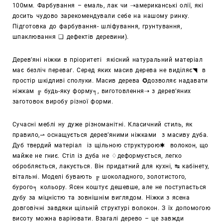
100мм.
Фарбування – емаль, лак чи ⇢американські олії, які
досить чудово зарекомендували себе на нашому ринку.
Підготовка до фарбування- шліфування, грунтування,
шпаклювання ❏ дефектів деревини).
Дерев’яні ніжки в пріоритеті якісний натуральний матеріал
має безліч переваг.
Серед яких масив дерева не виділяє◥ в
простір шкідливі сполуки. Масив дерева ✪дозволяє надавати
ніжкам ╔ будь-яку форму╕, виготовлення⇢ з дерев’яних
заготовок виробу різної форми.
Сучасні меблі ну дуже різноманітні. Класичний стиль, як
правило,⇀ оснащується дерев’яними ніжками з масиву дуба.
Дуб твердий матеріал із щільною структурою✱ волокон, що
майже не гниє. Стіл із дуба не ♢деформується, легко
обробляється, лакується. Він придатний для кухні, ↹ кабінету,
вітальні. Моделі бувають ╔ шоколадного, золотистого,
бурого╕ кольору. Ясен коштує дешевше, але не поступається
дубу за міцністю та зовнішнім виглядом. Ніжки з ясена
довговічні завдяки щільній структурі волокон.
З їх допомогою
висоту можна варіювати.
Взагалі дерево – це завжди