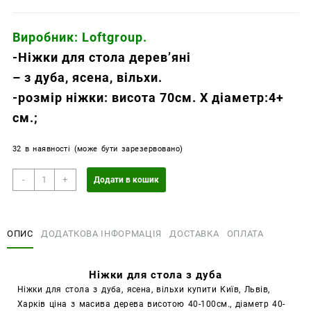
Виробник: Loftgroup.
-Ніжки для стола дерев’яні
– з дуба, ясена, вільхи.
-розмір ніжки: висота 70см. Х діаметр:4+
см.;
32 в наявності (може бути зарезервовано)
Ніжки
-
+
Додати в кошик
для
стола
з
ОПИС
ДОДАТКОВА ІНФОРМАЦІЯ
ДОСТАВКА
ОПЛАТА
дуба
кількість
Ніжки для стола з дуба
Ніжки для стола з дуба, ясена, вільхи купити Київ, Львів,
Харків ціна з масива дерева висотою 40-100см., діаметр 40-