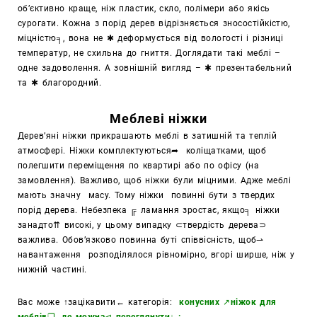
об’єктивно краще, ніж пластик, скло, полімери або якісь
сурогати. Кожна з порід дерев відрізняється зносостійкістю,
міцністю╕, вона не ✱ деформується від вологості і різниці
температур, не схильна до гниття. Доглядати такі меблі –
одне задоволення. А зовнішній вигляд – ✱ презентабельний
та ✱ благородний.
Меблеві ніжки
Дерев’яні ніжки прикрашають меблі в затишній та теплій
атмосфері. Ніжки комплектуються➦ коліщатками, щоб
полегшити переміщення по квартирі або по офісу (на
замовлення). Важливо, щоб ніжки були міцними. Адже меблі
мають значну масу. Тому ніжки повинні бути з твердих
порід дерева. Небезпека ╔ ламання зростає, якщо╕ ніжки
занадто⇈ високі, у цьому випадку ⊂твердість дерева⊃
важлива. Обов’язково повинна буті співвісність, щоб⇀
навантаження розподілялося рівномірно, вгорі ширше, ніж у
нижній частині.
Вас може
↑
зацікавити
←
категорія:
конусних ↗ніжок для
меблів❐
, де можна⊲ переглянути↓ :