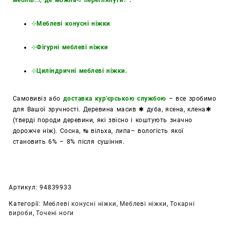
⊹
Меблеві конусні ніжки
⊹
Фігурні меблеві ніжки
⊹
Циліндричні меблеві ніжки
.
Самовивіз або
доставка кур’єрською службою
– все зробимо
для Вашої зручності. Деревина масив ✱ дуба, ясена, клена✱
(тверді породи деревини, які звісно і коштують значно
дорожче ніж). Сосна, ↹ вільха, липа– вологість якої
становить 6% – 8% після сушіння.
Артикул:
94839933
Категорії:
Меблеві конусні ніжки
,
Меблеві ніжки
,
Токарні
вироби
,
Точені ноги