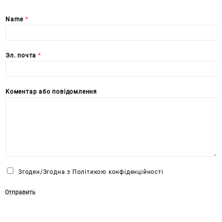
Name
*
Эл. почта
*
Коментар або повідомлення
Ч
Згоден/Згодна з Політикою конфіденційності
е
к
Отправить
б
о