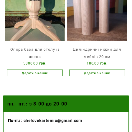
Опора база для столу із
Циліндричні ніжки для
ясена
меблів 20 см
5300,00
грн.
180,00
грн.
Додати в кошик
Додати в кошик
пн.- пт.: з 8-00 до 20-00
Почта:
chelovekartemio@gmail.com