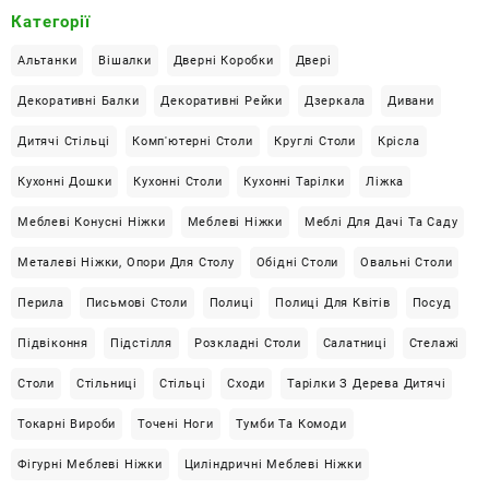
к
Категорії
с
*
Альтанки
Вішалки
Дверні Коробки
Двері
Декоративні Балки
Декоративні Рейки
Дзеркала
Дивани
Дитячі Стільці
Комп'ютерні Столи
Круглі Столи
Крісла
Кухонні Дошки
Кухонні Столи
Кухонні Тарілки
Ліжка
Меблеві Конусні Ніжки
Меблеві Ніжки
Меблі Для Дачі Та Саду
Металеві Ніжки, Опори Для Столу
Обідні Столи
Овальні Столи
Перила
Письмові Столи
Полиці
Полиці Для Квітів
Посуд
Підвіконня
Підстілля
Розкладні Столи
Салатниці
Стелажі
Столи
Стільниці
Стільці
Сходи
Тарілки З Дерева Дитячі
Токарні Вироби
Точені Ноги
Тумби Та Комоди
Фігурні Меблеві Ніжки
Циліндричні Меблеві Ніжки