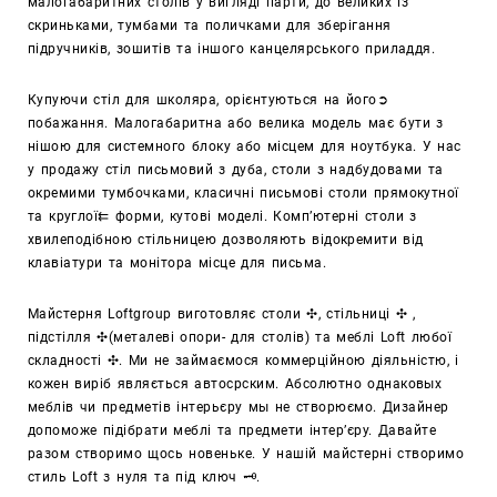
малогабаритних столів у вигляді парти, до великих із
скриньками, тумбами та поличками для зберігання
підручників, зошитів та іншого канцелярського приладдя.
Купуючи стіл для школяра, орієнтуються на його➲
побажання. Малогабаритна або велика модель має бути з
нішою для системного блоку або місцем для ноутбука. У нас
у продажу стіл письмовий з дуба, столи з надбудовами та
окремими тумбочками, класичні письмові столи прямокутної
та круглої⇇ форми, кутові моделі. Комп’ютерні столи з
хвилеподібною стільницею дозволяють відокремити від
клавіатури та монітора місце для письма.
Майстерня
Loftgroup ви
готовляє столи
✣
, стільниці
✣
,
підстілля
✣
(металеві опори- для столів) та меблі Loft любої
складності
✣
. Ми не займаємося коммерційною діяльністю, і
кожен виріб являється автосрским. Абсолютно однаковых
меблів чи предметів інтерьєру мы не створюємо. Дизайнер
допоможе підібрати меблі та предмети інтер’єру. Давайте
разом створимо щось новеньке. У нашій майстерні створимо
стиль Loft з нуля та під ключ 🗝.