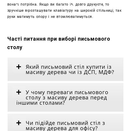
вона
⥃
потрібна. Якщо ви багато і
➷
довго друкуєте, то
зручніше
⇇
розташувати клавіатуру на широкій стільниці, так
руки матимуть опору і не втомлюватимуться.
Часті питання при виборі письмового
столу
Який письмовий стіл купити із
масиву дерева чи із ДСП, МДФ?
У чому переваги письмового
столу з масиву дерева перед
іншими столами?
Чи підійде письмовий стіл з
масиву дерева для офісу?