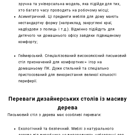
зручна та універсальна модель, яка підійде для тих,
хто багато часу проводить на робочому місці;
Асиметричний. Ці предмети меблів для дому мають
нестандартну форму (наприклад, закруглені краї,
надбудови з полиць і т.д.). Відмінно підійдуть для
дитячого чи домашнього офісу завдяки підвищеному
комфорту;
Геймерський. Спеціалізований високоякісний письмовий
стіл призначений для комфортних➢ ігор на
домашньому ПК. Дуже стильний та спеціально
пристосований для використання великої кількості
периферії.
Переваги дизайнерських столів із масиву
дерева
Письмовий стіл з дерева має особливі переваги:
Екологічний та безпечний. Меблі з натурального
дерева від виробника не випаровують небезпечні для