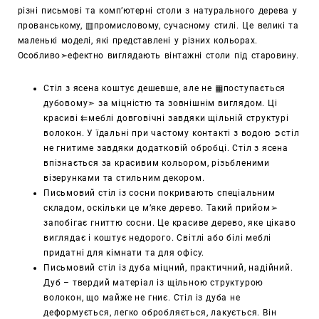
різні письмові та комп’ютерні столи з натурального дерева у
прованському, ▥промисловому, сучасному стилі. Це великі та
маленькі моделі, які представлені у різних кольорах.
Особливо➣ефектно виглядають вінтажні столи під старовину.
Стіл з ясена коштує дешевше, але не ▦поступається
дубовому➣ за міцністю та зовнішнім виглядом. Ці
красиві ⇇меблі довговічні завдяки щільній структурі
волокон. У їдальні при частому контакті з водою ➲стіл
не гнитиме завдяки додатковій обробці. Стіл з ясена
впізнається за красивим кольором, різьбленими
візерунками та стильним декором.
Письмовий стіл із сосни покривають спеціальним
складом, оскільки це м’яке дерево. Такий прийом➢
запобігає гниттю сосни. Це красиве дерево, яке цікаво
виглядає і коштує недорого. Світлі або білі меблі
придатні для кімнати та для офісу.
Письмовий стіл із дуба міцний, практичний, надійний.
Дуб – твердий матеріал із щільною структурою
волокон, що майже не гниє. Стіл із дуба не
деформується, легко обробляється, лакується. Він