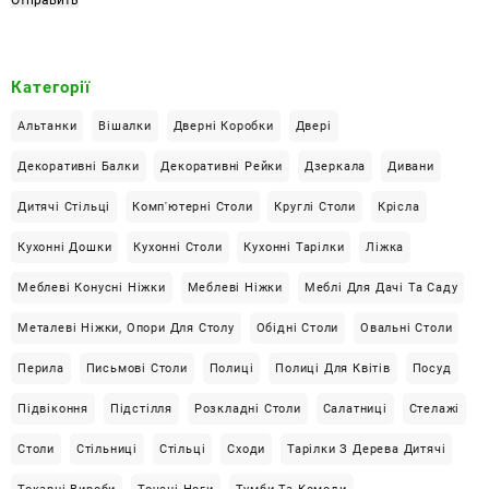
б
о
к
Категорії
с
*
Альтанки
Вішалки
Дверні Коробки
Двері
Декоративні Балки
Декоративні Рейки
Дзеркала
Дивани
Дитячі Стільці
Комп'ютерні Столи
Круглі Столи
Крісла
Кухонні Дошки
Кухонні Столи
Кухонні Тарілки
Ліжка
Меблеві Конусні Ніжки
Меблеві Ніжки
Меблі Для Дачі Та Саду
Металеві Ніжки, Опори Для Столу
Обідні Столи
Овальні Столи
Перила
Письмові Столи
Полиці
Полиці Для Квітів
Посуд
Підвіконня
Підстілля
Розкладні Столи
Салатниці
Стелажі
Столи
Стільниці
Стільці
Сходи
Тарілки З Дерева Дитячі