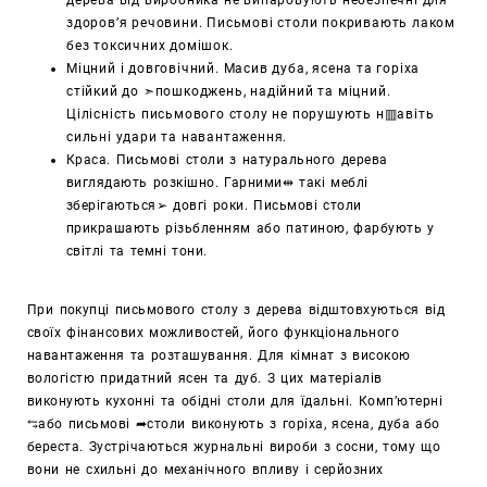
здоров’я речовини. Письмові столи покривають лаком
без токсичних домішок.
Міцний і довговічний. Масив дуба, ясена та горіха
стійкий до ➣пошкоджень, надійний та міцний.
Цілісність письмового столу не порушують н▥авіть
сильні удари та навантаження.
Краса. Письмові столи з натурального дерева
виглядають розкішно. Гарними⇹ такі меблі
зберігаються➢ довгі роки. Письмові столи
прикрашають різьбленням або патиною, фарбують у
світлі та темні тони.
При покупці письмового столу з дерева відштовхуються від
своїх фінансових можливостей, його функціонального
навантаження та розташування. Для кімнат з високою
вологістю придатний ясен та дуб. З цих матеріалів
виконують кухонні та обідні столи для їдальні. Комп’ютерні
⥃або письмові ➦столи виконують з горіха, ясена, дуба або
береста. Зустрічаються журнальні вироби з сосни, тому що
вони не схильні до механічного впливу і серйозних