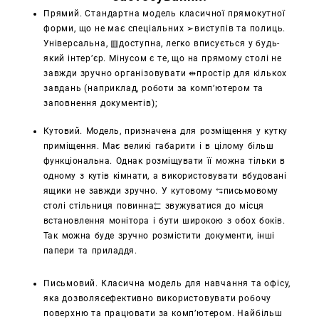
Прямий. Стандартна модель класичної прямокутної
форми, що не має спеціальних ➢виступів та полиць.
Універсальна, ▥доступна, легко вписується у будь-
який інтер’єр. Мінусом є те, що на прямому столі не
завжди зручно організовувати ⇹простір для кількох
завдань (наприклад, роботи за комп’ютером та
заповнення документів);
Кутовий. Модель, призначена для розміщення у кутку
приміщення. Має великі габарити і в цілому більш
функціональна. Однак розміщувати її можна тільки в
одному з кутів кімнати, а використовувати вбудовані
ящики не завжди зручно.
У кутовому ⥃письмовому
столі стільниця повинна⇇ звужуватися до місця
встановлення монітора і бути широкою з обох боків.
Так можна буде зручно розмістити документи, інші
папери та приладдя.
Письмовий. Класична модель для навчання та офісу,
яка дозволяєефективно використовувати робочу
поверхню та працювати за комп’ютером. Найбільш