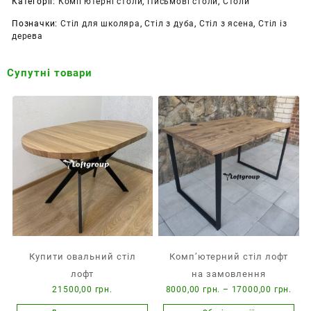
Категорії:
Комп'ютерні столи
,
Письмові столи
,
Столи
Позначки:
Стіл для школяра
,
Стіл з дуба
,
Стіл з ясена
,
Стіл із
дерева
Супутні товари
Купити овальний стіл
Комп’ютерний стіл лофт
лофт
на замовлення
Діа
21500,00
грн.
8000,00
грн.
–
17000,00
грн.
цін: