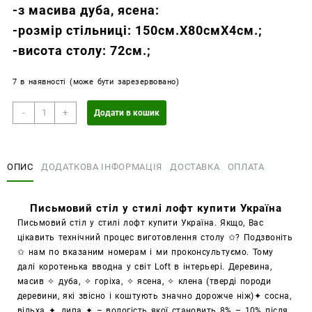
-з масива дуба, ясена:
-розмір стільниці: 150см.Х80смХ4см.;
-висота столу: 72см.;
7 в наявності (може бути зарезервовано)
Письмовий
-
+
Додати в кошик
стіл
у
стилі
ОПИС
ДОДАТКОВА ІНФОРМАЦІЯ
ДОСТАВКА
ОПЛАТА
лофт
купити
Україна
Письмовий стіл у стилі лофт купити Україна
кількість
Письмовий стіл у стилі лофт купити Україна. Якщо, Вас
цікавить технічний процес виготовлення столу
✩
? Подзвоніть
✩
нам по вказаним номерам і ми проконсультуємо. Тому
далі коротенька вводна у світ Loft в інтерьері. Деревина,
масив
✧
дуба,
✧
горіха,
✧
ясена,
✧
клена (тверді породи
деревини, які звісно і коштують значно дорожче ніж)
✦
сосна,
вільха
✦
, липа
✦
– вологість якої становить 8% – 10% після