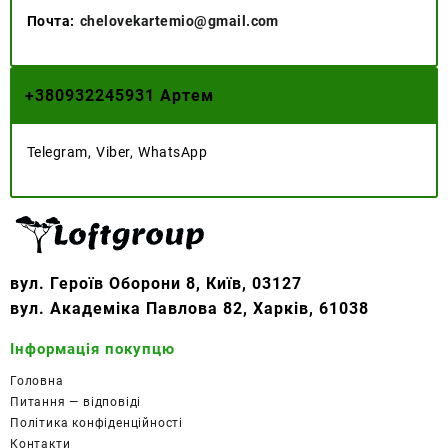
вибрати
Почта:
chelovekartemio@gmail.com
на
сторінці
товару
+
380932245931 Артем
Telegram, Viber, WhatsApp
вул. Героїв Оборони 8, Київ, 03127
вул. Академіка Павлова 82, Харків, 61038
Інформація покупцю
Головна
Питання — відповіді
Політика конфіденційності
Контакти