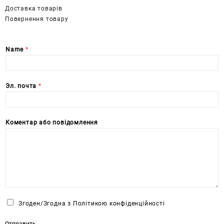
Доставка товарів
Повернення товару
Name
*
Эл. почта
*
Коментар або повідомлення
Ч
Згоден/Згодна з Політикою конфіденційності
е
к
Отправить