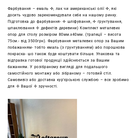
Фарбування – емаль
✣
, лак чи американські олії
✣
, які
досить чудово зарекомендували себе на нашому ринку.
Підготовка до фарбування-
✢
шліфування,
✢
грунтування,
шпаклювання
✢
дефектів деревини) Комплект металевих
опор для столу розміром 80мм.х40мм. (трапеції – висота
75см.- від 3500грн). Фарбування металевих опор за Вашим
побажанням- тобто емаль (з грунтуванням) або порошкова
покраска- шо також буде коштувати більше. Упаковка та
відправка готової продукції здійснюється за Вашим
бажанням. У розібраному вигляді для подальшого
самостійного монтажу або зібраному – готовий стіл.
Самовивіз або доставка кур’єрською службою – все зробимо
для
✢
Вашої
✢
зручності.