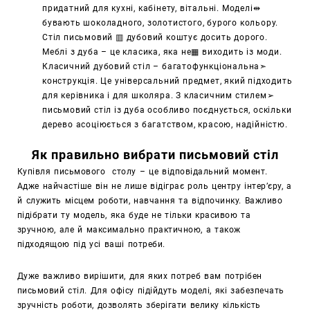
придатний для кухні, кабінету, вітальні. Моделі
⇹
бувають шоколадного, золотистого, бурого кольору.
Стіл письмовий ▥ дубовий коштує досить дорого.
Меблі з дуба – це класика, яка не▦ виходить із моди.
Класичний дубовий стіл – багатофункціональна➣
конструкція. Це універсальний предмет, який підходить
для керівника і для школяра. З класичним стилем➢
письмовий стіл із дуба особливо поєднується, оскільки
дерево асоціюється з багатством, красою, надійністю.
Як правильно вибрати письмовий стіл
Купівля письмового столу – це відповідальний момент.
Адже найчастіше він не лише відіграє роль центру інтер’єру, а
й служить місцем роботи, навчання та відпочинку. Важливо
підібрати ту модель, яка буде не тільки красивою та
зручною, але й максимально практичною, а також
підходящою під усі ваші потреби.
Дуже важливо вирішити, для яких потреб вам потрібен
письмовий стіл. Для офісу підійдуть моделі, які забезпечать
зручність роботи, дозволять зберігати велику кількість