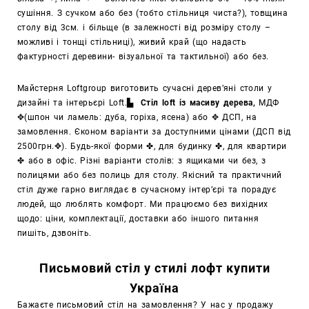
сушіння. З сучком або без (тобто стільниця чиста?), товщина
столу від 3см. і більще (в залежності від розміру столу –
можливі і тонщі стільниці), живий край (що надасть
фактурності деревини- візуальної та тактильної) або без.
Майстерня Loftgroup виготовить сучасні дерев’яні столи у
дизайні та інтерьєрі Loft.▙
Стіл loft із масиву дерева,
МДФ
✥
(шпон чи ламель: дуба, горіха, ясена) або
✥
ДСП, на
замовлення. Єконом варіанти за доступними цінами (ДСП від
2500грн.
✥
). Будь-якої форми
✤
, для будинку
✤
, для квартири
✤
або в офіс. Різні варіанти столів: з ящиками чи без, з
полицями або без полиць для столу. Якісний та практичний
стіл дуже гарно виглядає в сучасному
інтер’єрі та
порадує
людей, що люблять комфорт. Ми працюємо без вихідних
щодо: ціни, комплектації, доставки або іншого питання
пишіть, дзвоніть.
Письмовий стіл у стилі лофт купити
Україна
Бажаєте письмовий стіл на замовлення? У нас у продажу