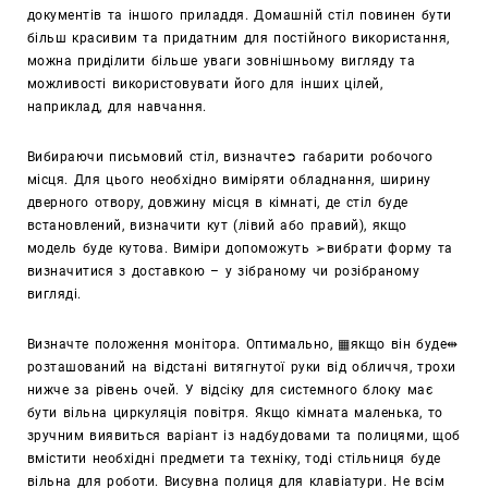
документів та іншого приладдя. Домашній стіл повинен бути
більш красивим та придатним для постійного використання,
можна приділити більше уваги зовнішньому вигляду та
можливості використовувати його для інших цілей,
наприклад, для навчання.
Вибираючи письмовий стіл, визначте➲ габарити робочого
місця. Для цього необхідно виміряти обладнання, ширину
дверного отвору, довжину місця в кімнаті, де стіл буде
встановлений, визначити кут (лівий або правий), якщо
модель буде кутова. Виміри допоможуть ➢вибрати форму та
визначитися з доставкою – у зібраному чи розібраному
вигляді.
Визначте положення монітора. Оптимально, ▦якщо він буде⇹
розташований на відстані витягнутої руки від обличчя, трохи
нижче за рівень очей.
У відсіку для системного блоку має
бути вільна циркуляція повітря. Якщо кімната маленька, то
зручним виявиться варіант із надбудовами та полицями, щоб
вмістити необхідні предмети та техніку, тоді стільниця буде
вільна для роботи. Висувна полиця для клавіатури. Не всім